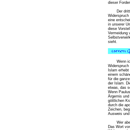
dieser Forde
Der dri
Widerspruch 
eine entsche
in unserer 
diese Vorstel
Vermeidung v
Selbstverwir
sieht.
Wenn ic
Widerspruch
Islam erhebt
einem schänd
für die ganz
der Islam. D
etwas, das s
Wenn Paulus 
Ärgernis und 
göttlichen Kr
durch die ap
Zeichen, beg
Ausweis und 
Wer abe
Das Wort vom