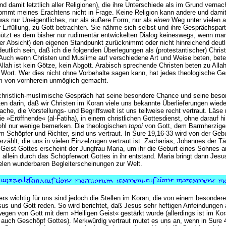
nd damit letztlich aller Religionen), die ihre Unterschiede als im Grund vernac
kommt meines Erachtens nicht in Frage. Keine Religion kann andere und dami
twas nur Uneigentliches, nur als äußere Form, nur als
einen
Weg unter vielen 
r Erfüllung, zu Gott betrachten. Sie nähme sich selbst und ihre Gesprächspart
nützt es dem bisher nur rudimentär entwickelten Dialog keineswegs, wenn man (
r Absicht) den eigenen Standpunkt zurücknimmt oder nicht hinreichend deutl
deutlich sein, daß ich die folgenden Überlegungen als (protestantischer) Christ 
Auch wenn Christen und Muslime auf verschiedene Art und Weise beten, bete
llah ist kein Götze, kein Abgott. Arabisch sprechende Christen beten zu Allah
 Wort. Wer dies nicht ohne Vorbehalte sagen kann, hat jedes theologische Ge
 von vornherein unmöglich gemacht.
christlich-muslimische Gespräch hat seine besondere Chance und seine beso
ten darin, daß wir Christen im Koran viele uns bekannte Überlieferungen wiede
che, die Vorstellungs- und Begriffswelt ist uns teilweise recht vertraut. Läse
ie »Eröffnende« (al-Fatiha), in einem christlichen Gottesdienst, ohne darauf 
hl nur wenige bemerken. Die theologischen
topoi
von Gott, dem Barmherzig
m Schöpfer und Richter, sind uns vertraut. In Sure 19,16-33 wird von der Gebu
rzählt, die uns in vielen Einzelzügen vertraut ist: Zacharias, Johannes der T
 Geist Gottes erscheint der Jungfrau Maria, um ihr die Geburt eines Sohnes 
s allein durch das Schöpferwort Gottes in ihr entstand. Maria bringt dann Jesu
elen wunderbaren Begleiterscheinungen zur Welt.
rs wichtig für uns sind jedoch die Stellen im Koran, die von einem besondere
us und Gott reden. So wird berichtet, daß Jesus sehr heftigen Anfeindungen
egen von Gott mit dem »Heiligen Geist« gestärkt wurde (allerdings ist im Kor
t auch Geschöpf Gottes). Merkwürdig vertraut mutet es uns an, wenn in Sure