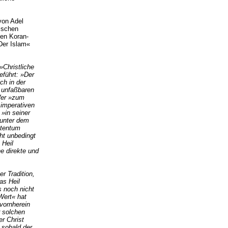
 von Adel
ischen
ten Koran-
Der Islam«
»Christliche
eführt: »Der
ch in der
r unfaßbaren
 Wer »zum
imperativen
»in seiner
 unter dem
stentum
ht unbedingt
 Heil
e direkte und
r Tradition,
as Heil
s noch nicht
»Wert« hat
 vornherein
r solchen
r Christ
 sobald der