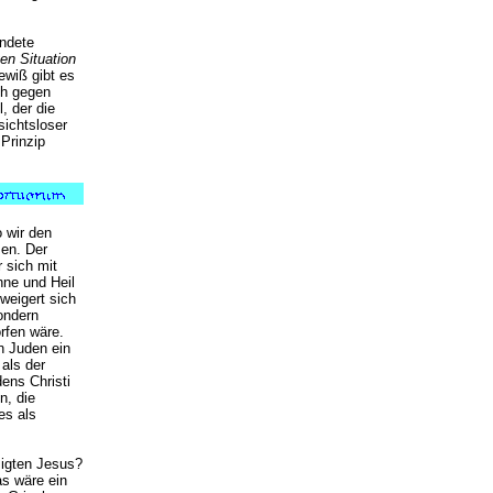
ündete
gen Situation
ewiß gibt es
ch gegen
, der die
sichtsloser
Prinzip
 wir den
en. Der
 sich mit
hne und Heil
weigert sich
ondern
rfen wäre.
n Juden ein
 als der
ens Christi
n, die
es als
zigten Jesus?
s wäre ein