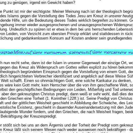
rung zu genügen, irgend ein Gewicht haben?
tte Punkt ist mir der wichtigste: Meiner Meinung nach ist der theologisch begr
des Islams gegen die Vorstellung des Todes Jesu am Kreuz
in unserer heuti
idende Hilfe, um die Bedeutung dieses Todes wirklich begreifen zu können. G
Umgebung immer wieder ausgesprochenen und unausgesprochenen Widerspru
lung. Undeutlich zu spüren ist er etwa in dem bei uns herrschenden Lebensstil
on Leiden, von Verzicht zum obersten Prinzip erklärt und stattdessen in rück
klichung und gedankenlosem Konsum auf Kosten anderer sein grundlegendes 
h nun recht sehe, dann ist der Islam in unserer Gegenwart der einzige Ort, wo
 gegen das Kreuz als Widerspruch
um Gottes willen
explizit zu hören bekomm
 theologisch begründeten Einspruch gegen die Vorstellung von einem Gott, der
lich hingerichteten Verbrecher identifiziert und angeblich auf diese Weise Sü
e Welt schafft. Einen so ohnmächtigen Gott, eine solche Karikatur zu denken, 
ies wäre kein Gott mehr, kein Herrscher über die von ihm geschaffene Welt, s
elbst den geschöpflichen Bedingungen von Leiden, Mißerfolg und Tod unterwo
aber den gekreuzigten Christus predigt, dann weiß er sehr wohl, daß dies de
den Griechen eine Torheit (1. Korinther l,22ff.) ist. Seine Predigt von Christus
aft und der göttlichen Weisheit geschieht in Abbildung der Schwäche, des Leid
ostolische Existenz, geschieht in dauernder Auseinandersetzung mit den Jude
laubigende Wunder fordern, und den Griechen, die nach Weisheit fragen, beid
Bekräftigung der Kreuzespredigt.
r stößt sich bei uns an dem Ärgernis und der Torheit der Predigt vom gekreu
 Kreuz läßt sich seinem Wesen nach weder ausweisen noch bekräftigen - da