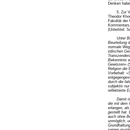
Denken habe
5. Zur V
Theodor Khou
Fakultät der
Kommentars, 
(Untertitel: 
Unter Be
Beurteilung 
normale Weg 
irdischen Ges
Transzendenz
Bekenntnis w
Gewissen« (S
Religion die
Vorbehalt: »
entgegengese
durch die fa
subjektiv nu
reflektierte 
Damit is
die mit dem 
erlangen, als
gestellt hat.
auch ohne Bez
unmöglich, u
Grundhaltung
seinen musli