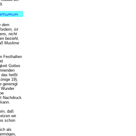
t.
ne dem
ordern, ist
ens, nicht
en bezieht,
daß Muslime
in Festhalten
tt
keit Gottes
ennenden
 das heißt
önige 19),
 gereinigt
s Wunder
pe
mit Nachdruck
 kann.
ein, daß
setzen wir
 es schon
ich als
vermögen,