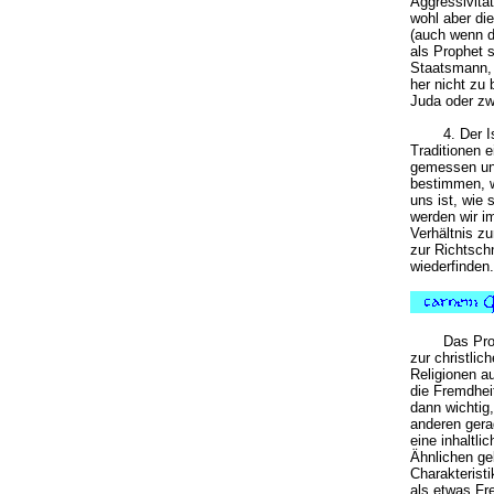
Aggressivität
wohl aber di
(auch wenn d
als Prophet s
Staatsmann, 
her nicht zu
Juda oder zwi
4. Der 
Traditionen 
gemessen und
bestimmen, w
uns ist, wie 
werden wir i
Verhältnis z
zur Richtsch
wiederfinden.
Das Pro
zur christli
Religionen au
die Fremdhei
dann wichtig,
anderen gera
eine inhaltli
Ähnlichen ge
Charakteristi
als etwas Fre