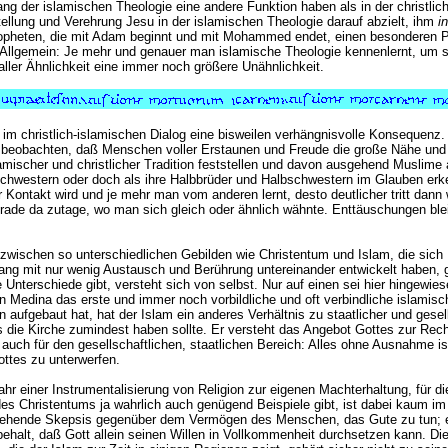
 der islamischen Theologie eine andere Funktion haben als in der christlich
ellung und Verehrung Jesu in der islamischen Theologie darauf abzielt, ihm
i
opheten, die mit Adam beginnt und mit Mohammed endet, einen besonderen P
Allgemein: Je mehr und genauer man islamische Theologie kennenlernt, um s
 aller Ähnlichkeit eine immer noch größere Unähnlichkeit.
 im christlich-islamischen Dialog eine bisweilen verhängnisvolle Konsequenz
u beobachten, daß Menschen voller Erstaunen und Freude die große Nähe und 
amischer und christlicher Tradition feststellen und davon ausgehend Muslime a
chwestern oder doch als ihre Halbbrüder und Halbschwestern im Glauben erk
r Kontakt wird und je mehr man vom anderen lernt, desto deutlicher tritt dann 
rade da zutage, wo man sich gleich oder ähnlich wähnte. Enttäuschungen bl
zwischen so unterschiedlichen Gebilden wie Christentum und Islam, die sich
lang mit nur wenig Austausch und Berührung untereinander entwickelt haben, 
 Unterschiede gibt, versteht sich von selbst. Nur auf einen sei hier hingewie
Medina das erste und immer noch vorbildliche und oft verbindliche islamisc
aufgebaut hat, hat der Islam ein anderes Verhältnis zu staatlicher und gesell
s die Kirche zumindest haben sollte. Er versteht das Angebot Gottes zur Rech
 auch für den gesellschaftlichen, staatlichen Bereich: Alles ohne Ausnahme is
ottes zu unterwerfen.
hr einer Instrumentalisierung von Religion zur eigenen Machterhaltung, für di
es Christentums ja wahrlich auch genügend Beispiele gibt, ist dabei kaum im
efgehende Skepsis gegenüber dem Vermögen des Menschen, das Gute zu tun; e
behalt, daß Gott allein seinen Willen in Vollkommenheit durchsetzen kann. Di