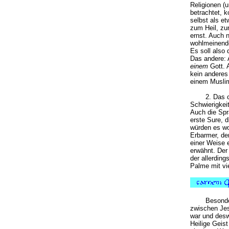
Religionen (u
betrachtet, 
selbst als e
zum Heil, zu
ernst. Auch 
wohlmeinende
Es soll also 
Das andere: 
einem
Gott. A
kein anderes
einem Muslim
2. Das 
Schwierigkei
Auch die Spra
erste Sure, d
würden es wo
Erbarmer, de
einer Weise e
erwähnt. Der
der allerding
Palme mit vi
Besonde
zwischen Jes
war und desw
Heilige Geis