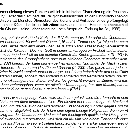
n.
erdeutlichung dieses Punktes will ich in kritischer Distanzierung die Position
ry, Leiter des Seminars für Religionswissenschaft an der Katholisch-Theolog
 Universität Münster, Übersetzer des Korans und Verfasser eines großangeleg
in aller Kürze darstellen. Ich zitiere dazu aus seinem Herder-Taschenbuch »
Sein Glaube - seine Lebensordnung - sein Anspruch. Freiburg im Br., 1988).
zug auf die viel zitierte Stelle des II.Vaticanum wird da unter der Überschrift 
des Islams« mit Hinweis auf Römer 1,16 und 1. Timotheus 2,4 folgendes ausg
des Heiles geht also direkt über Jesus zum Vater. Dieser Weg verwirklicht si
talt der Kirche ... Doch ist Gott in seiner unverfügbaren Freiheit und in seine
 nicht in jedem Fall an die irdische Gestalt der Kirche gebunden.« (S. 231)
enigstens des Grundglaubens oder zum sittlichen Gehorsam gegenüber dem 
. 232) kommt, der kann das ewige Heil erlangen. Nun findet der Muslim zwar 
 Elemente, die ihm zum Heil führen können« (S. 233). Das ganze steht jedoch
Seine Heilswirksamkeit verdankt er (sc. der Islam) jedoch nicht den dem Chri
tzten Lehren, sondern den anderen Wahrheiten und Verhaltensregeln, die nic
lschen Aussagen neutralisiert und wertlos gemacht werden. ... Zudem wird das
r dann verlorengehen, wenn die religiöse Überzeugung (sc. des Muslim) als ein
Entscheidung gegen Christus gelten kann.« (Ebd.)
t nun zweierlei gesagt: Alles, was am Islam gut ist, sind die Elemente in seine
Christentum übereinstimmen. Und: Ein Muslim kann nur solange als
Muslim
d
 sich ihm die Situation der existentiellen Entscheidung für oder gegen Christu
 Damit ist abgelehnt, daß der Islam eine eigenständige Religion ist, die ihren 
ug auf das Christentum. Und es ist ein theologisch qualifizierter Dialog von
nd zwar nicht nur deswegen, weil sich ein Muslim von einem Partner mit eine
 nie als
Muslim
akzeptiert sehen kann, sondern viel stärker deswegen, weil de
mischen Partner im Dialog als verloren und von Gott verworfen ansehen muß,