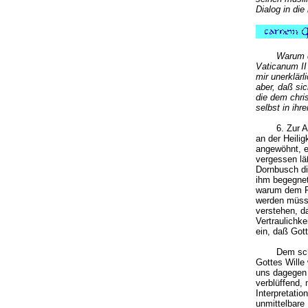
Dialog in di
Warum d
Vaticanum II 
mir unerklär
aber, daß si
die dem chris
selbst in ihr
6. Zur 
an der Heili
angewöhnt, e
vergessen lä
Dornbusch di
ihm begegnet
warum dem Pr
werden müsse
verstehen, d
Vertraulichk
ein, daß Gott
Dem sch
Gottes Wille 
uns dagegen 
verblüffend, 
Interpretati
unmittelbare