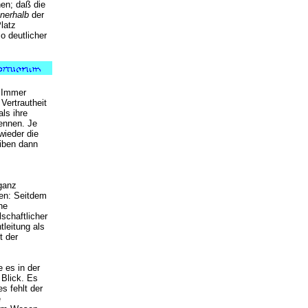
en; daß die
nnerhalb
der
latz
o deutlicher
. Immer
Vertrautheit
ls ihre
ennen. Je
wieder die
eiben dann
ganz
sen: Seitdem
he
schaftlicher
tleitung als
t der
e es in der
 Blick. Es
s fehlt der
e