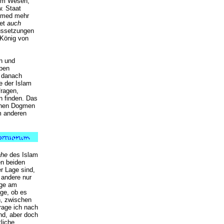
inem Wesen,
. Staat
ammed mehr
het
auch
aussetzungen
 König von
en und
äben
t danach
e der Islam
fragen,
n finden. Das
genen Dogmen
m anderen
he
des Islam
n beiden
er Lage sind,
 andere nur
ige am
age, ob es
n, zwischen
rage ich nach
ind, aber doch
liche