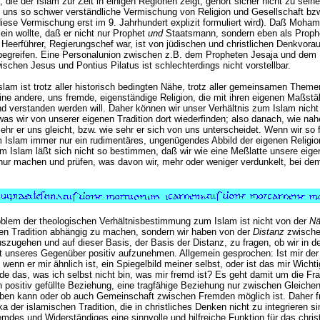
, die der Islam zur Zeit in einigen Regionen zeigt, gehört sicher nicht zu se
e uns so schwer verständliche Vermischung von Religion und Gesellschaft bzw
iese Vermischung erst im 9. Jahrhundert explizit formuliert wird). Daß Moh
ein wollte, daß er nicht nur Prophet
und
Staatsmann, sondern eben als Prop
Heerführer, Regierungschef war, ist von jüdischen und christlichen Denkvor
 begreifen. Eine Personalunion zwischen z.B. dem Propheten Jesaja und dem
schen Jesus und Pontius Pilatus ist schlechterdings nicht vorstellbar.
Islam ist trotz aller historisch bedingten Nähe, trotz aller gemeinsamen Them
eine andere, uns fremde, eigenständige Religion, die mit ihren eigenen Maßst
 verstanden werden will. Daher können wir unser Verhältnis zum Islam nich
as wir von unserer eigenen Tradition dort wiederfinden; also danach, wie nah
sehr er uns gleicht, bzw. wie sehr er sich von uns unterscheidet. Wenn wir so 
m Islam immer nur ein rudimentäres, ungenügendes Abbild der eigenen Religio
um Islam läßt sich nicht so bestimmen, daß wir wie eine Meßlatte unsere ei
nur machen und prüfen, was davon wir, mehr oder weniger verdunkelt, bei de
blem der theologischen Verhältnisbestimmung zum Islam ist nicht von der
Nä
chen Tradition abhängig zu machen, sondern wir haben von der
Distanz
zwische
szugehen und auf dieser Basis, der Basis der Distanz, zu fragen, ob wir in d
t unseres Gegenüber positiv aufzunehmen. Allgemein gesprochen: Ist mir der
 wenn er mir ähnlich ist, ein Spiegelbild meiner selbst, oder ist das mir Wicht
de das, was ich selbst nicht bin, was mir fremd ist? Es geht damit um die Fr
ch positiv gefüllte Beziehung, eine tragfähige Beziehung nur zwischen Gleiche
ben kann oder ob auch Gemeinschaft zwischen Fremden möglich ist. Daher f
ka der islamischen Tradition, die in christliches Denken nicht zu integrieren s
mdes und Widerständiges eine sinnvolle und hilfreiche Funktion für das christ