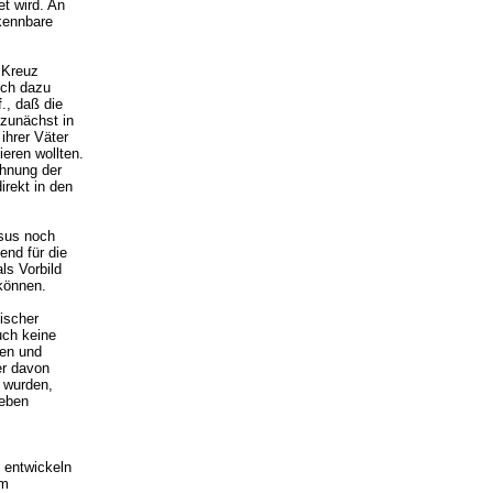
t wird. An
rkennbare
 Kreuz
och dazu
., daß die
 zunächst in
ihrer Väter
eren wollten.
ehnung der
rekt in den
esus noch
nd für die
ls Vorbild
 können.
ischer
uch keine
hen und
er davon
 wurden,
 eben
 entwickeln
im