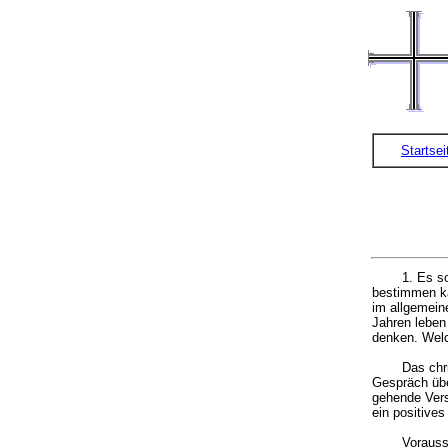
Startsei
1. Es s
bestimmen ka
im allgemein
Jahren leben
denken. Welc
Das chr
Gespräch übe
gehende Vers
ein positive
Vorauss