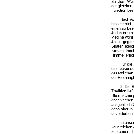
als das »Wor
der gleichen
Funktion bes
Nach Au
hingerichtet
einen so bes
Juden irrtüm
Medina wohl 
Jesus gegenü
Später jedoc
Kreuzestheol
Himmel erho
Für die
eine besond
gesetzlichen 
der Frömmigke
3. Die 
Tradition lie
Überraschung
griechischen
ausgeht, daß
dann aber in
unverdorben 
In unse
»ausreichen«
zu können. Es