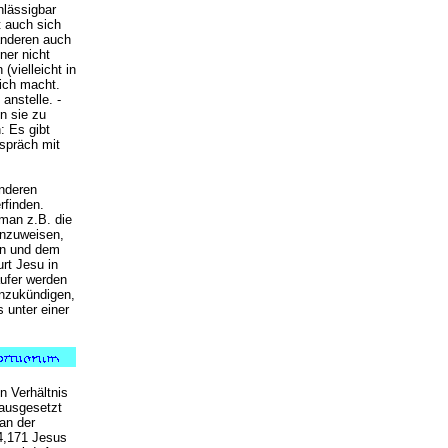
hlässigbar
t auch sich
anderen auch
ner nicht
vielleicht in
ich macht.
anstelle. -
n sie zu
: Es gibt
spräch mit
nderen
rfinden.
 man z.B. die
hinzuweisen,
en und dem
rt Jesu in
äufer werden
anzukündigen,
s unter einer
n Verhältnis
 ausgesetzt
an der
 4,171 Jesus