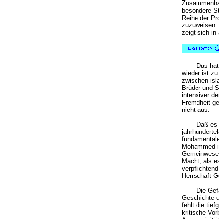
Zusammenhang
besondere St
Reihe der Pr
zuzuweisen. 
zeigt sich in
Das hat
wieder ist z
zwischen isl
Brüder und S
intensiver de
Fremdheit ge
nicht aus.
Daß es 
jahrhunderte
fundamentale
Mohammed in 
Gemeinwesen 
Macht, als e
verpflichtend
Herrschaft G
Die Gefa
Geschichte d
fehlt die ti
kritische Vor