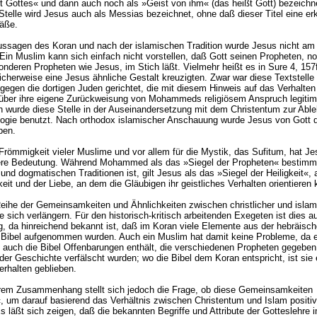
t Gottes« und dann auch noch als »Geist von ihm« (das heißt Gott) bezeichne
 Stelle wird Jesus auch als Messias bezeichnet, ohne daß dieser Titel eine e
äße.
ssagen des Koran und nach der islamischen Tradition wurde Jesus nicht am
. Ein Muslim kann sich einfach nicht vorstellen, daß Gott seinen Propheten, n
onderen Propheten wie Jesus, im Stich läßt. Vielmehr heißt es in Sure 4, 157f
licherweise eine Jesus ähnliche Gestalt kreuzigten. Zwar war diese Textstelle
gegen die dortigen Juden gerichtet, die mit diesem Hinweis auf das Verhalten 
ber ihre eigene Zurückweisung von Mohammeds religiösem Anspruch legitimi
h wurde diese Stelle in der Auseinandersetzung mit dem Christentum zur Abl
ogie benutzt. Nach orthodox islamischer Anschauung wurde Jesus von Gott di
ben.
 Frömmigkeit vieler Muslime und vor allem für die Mystik, das Sufitum, hat J
ere Bedeutung. Während Mohammed als das »Siegel der Propheten« bestimme
und dogmatischen Traditionen ist, gilt Jesus als das »Siegel der Heiligkeit«, a
it und der Liebe, an dem die Gläubigen ihr geistliches Verhalten orientieren
Reihe der Gemeinsamkeiten und Ähnlichkeiten zwischen christlicher und islam
ße sich verlängern. Für den historisch-kritisch arbeitenden Exegeten ist dies a
, da hinreichend bekannt ist, daß im Koran viele Elemente aus der hebräisc
 Bibel aufgenommen wurden. Auch ein Muslim hat damit keine Probleme, da 
 auch die Bibel Offenbarungen enthält, die verschiedenen Propheten gegeben
 der Geschichte verfälscht wurden; wo die Bibel dem Koran entspricht, ist sie
erhalten geblieben.
rem Zusammenhang stellt sich jedoch die Frage, ob diese Gemeinsamkeiten
, um darauf basierend das Verhältnis zwischen Christentum und Islam positiv
 läßt sich zeigen, daß die bekannten Begriffe und Attribute der Gotteslehre 