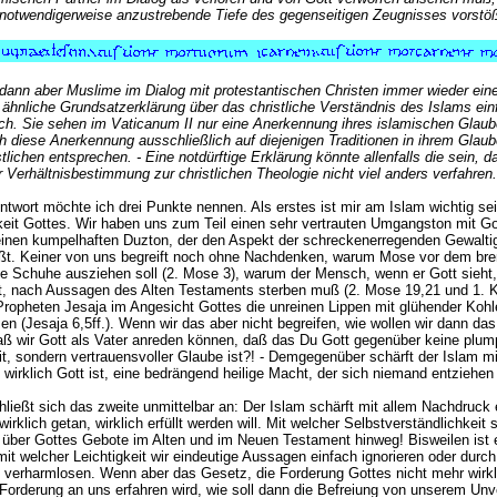
e notwendigerweise anzustrebende Tiefe des gegenseitigen Zeugnisses vorstöß
ann aber Muslime im Dialog mit protestantischen Christen immer wieder ei
ähnliche Grundsatzerklärung über das christliche Verständnis des Islams einf
lich. Sie sehen im Vaticanum II nur eine Anerkennung ihres islamischen Glaub
ch diese Anerkennung ausschließlich auf diejenigen Traditionen in ihrem Glaub
tlichen entsprechen. - Eine notdürftige Erklärung könnte allenfalls die sein, 
er Verhältnisbestimmung zur christlichen Theologie nicht viel anders verfahren.
Antwort möchte ich drei Punkte nennen. Als erstes ist mir am Islam wichtig se
gkeit Gottes. Wir haben uns zum Teil einen sehr vertrauten Umgangston mit Go
inen kumpelhaften Duzton, der den Aspekt der schreckenerregenden Gewaltig
ßt. Keiner von uns begreift noch ohne Nachdenken, warum Mose vor dem br
e Schuhe ausziehen soll (2. Mose 3), warum der Mensch, wenn er Gott sieht,
, nach Aussagen des Alten Testaments sterben muß (2. Mose 19,21 und 1. K
opheten Jesaja im Angesicht Gottes die unreinen Lippen mit glühender Kohle
n (Jesaja 6,5ff.). Wenn wir das aber nicht begreifen, wie wollen wir dann da
aß wir Gott als Vater anreden können, daß das Du Gott gegenüber keine plum
eit, sondern vertrauensvoller Glaube ist?! - Demgegenüber schärft der Islam 
 wirklich Gott ist, eine bedrängend heilige Macht, der sich niemand entziehen
ließt sich das zweite unmittelbar an: Der Islam schärft mit allem Nachdruck 
wirklich getan, wirklich erfüllt werden will. Mit welcher Selbstverständlichkeit 
über Gottes Gebote im Alten und im Neuen Testament hinweg! Bisweilen ist
mit welcher Leichtigkeit wir eindeutige Aussagen einfach ignorieren oder durch
on verharmlosen. Wenn aber das Gesetz, die Forderung Gottes nicht mehr wirkl
 Forderung an uns erfahren wird, wie soll dann die Befreiung von unserem Un