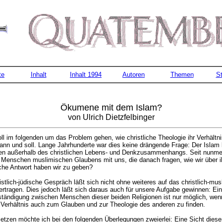
te
Inhalt
Inhalt 1994
Autoren
Themen
St
Ökumene mit dem Islam?
von Ulrich Dietzfelbinger
oll im folgenden um das Problem gehen, wie christliche Theologie ihr Verhält
nn und soll. Lange Jahrhunderte war dies keine drängende Frage: Der Islam 
en außerhalb des christlichen Lebens- und Denkzusammenhangs. Seit nunme
 Menschen muslimischen Glaubens mit uns, die danach fragen, wie wir über 
he Antwort haben wir zu geben?
istlich-jüdische Gespräch läßt sich nicht ohne weiteres auf das christlich-mu
rtragen. Dies jedoch läßt sich daraus auch für unsere Aufgabe gewinnen: Eine
tändigung zwischen Menschen dieser beiden Religionen ist nur möglich, wenn
s Verhältnis auch zum Glauben und zur Theologie des anderen zu finden.
etzen möchte ich bei den folgenden Überlegungen zweierlei: Eine Sicht diese